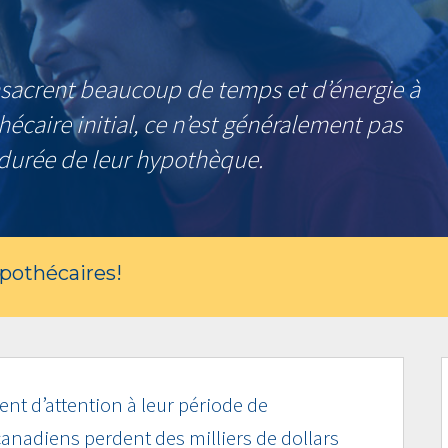
nsacrent beaucoup de temps et d’énergie à
écaire initial, ce n’est généralement pas
a durée de leur hypothèque.
ypothécaires!
nt d’attention à leur période de
anadiens perdent des milliers de dollars