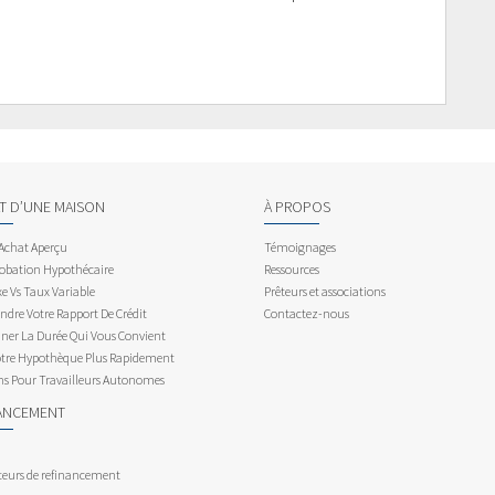
AT D’UNE MAISON
À PROPOS
 Achat Aperçu
Témoignages
obation Hypothécaire
Ressources
e Vs Taux Variable
Prêteurs et associations
dre Votre Rapport De Crédit
Contactez-nous
ner La Durée Qui Vous Convient
otre Hypothèque Plus Rapidement
ns Pour Travailleurs Autonomes
ANCEMENT
teurs de refinancement