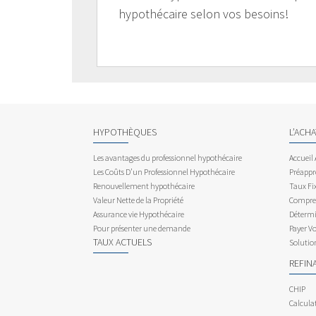
hypothécaire selon vos besoins!
HYPOTHÈQUES
L’ACH
Les avantages du professionnel hypothécaire
Accueil
Les Coûts D’un Professionnel Hypothécaire
Préappr
Renouvellement hypothécaire
Taux Fix
Valeur Nette de la Propriété
Compren
Assurance vie Hypothécaire
Détermi
Pour présenter une demande
Payer V
TAUX ACTUELS
Solutio
REFIN
CHIP
Calcula