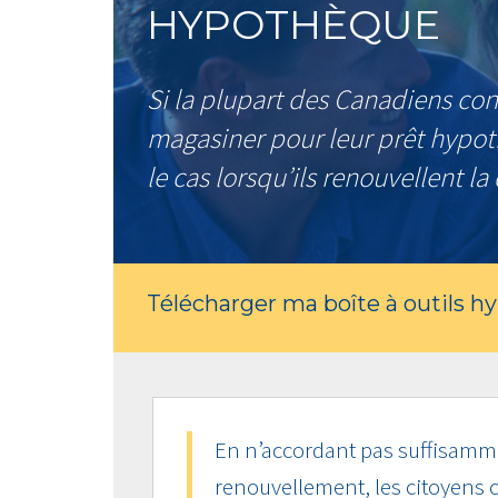
HYPOTHÈQUE
Si la plupart des Canadiens co
magasiner pour leur prêt hypoth
le cas lorsqu’ils renouvellent l
Télécharger ma boîte à outils h
En n’accordant pas suffisamme
renouvellement, les citoyens c