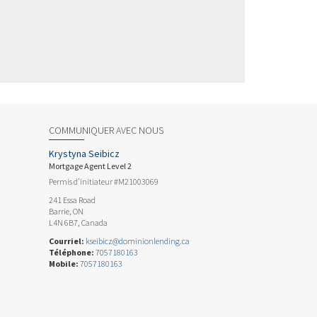
COMMUNIQUER AVEC NOUS
Krystyna Seibicz
Mortgage Agent Level 2
Permis d’initiateur #M21003069
241 Essa Road
Barrie, ON
L4N 6B7, Canada
Courriel:
kseibicz@dominionlending.ca
Téléphone:
7057180163
Mobile:
7057180163