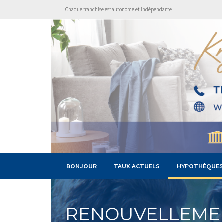
Chaque franchise est autonome et indépendante
BONJOUR
TAUX ACTUELS
HYPOTHÈQUE
RENOUVELLEME