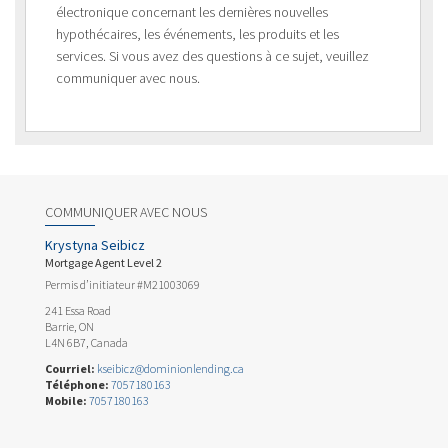
électronique concernant les dernières nouvelles
hypothécaires, les événements, les produits et les
services. Si vous avez des questions à ce sujet, veuillez
communiquer avec nous.
COMMUNIQUER AVEC NOUS
Krystyna Seibicz
Mortgage Agent Level 2
Permis d’initiateur #M21003069
241 Essa Road
Barrie, ON
L4N 6B7, Canada
Courriel:
kseibicz@dominionlending.ca
Téléphone:
7057180163
Mobile:
7057180163